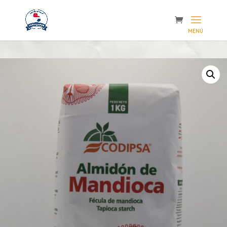
Inicio
/
Importaciones
/ Almidón de Mandioca CODIPSA (1 Kg)