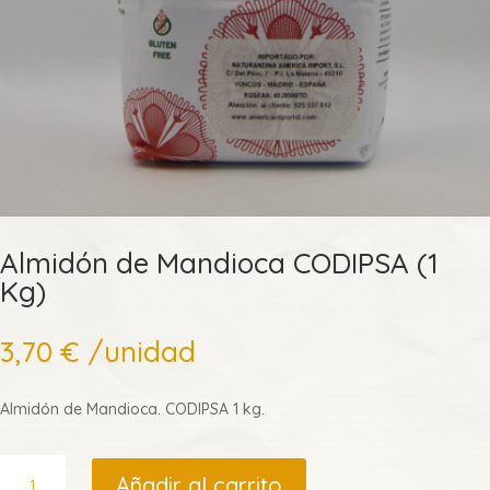
Almidón de Mandioca CODIPSA (1
Kg)
3,70
€
/unidad
Almidón de Mandioca. CODIPSA 1 kg.
Almidón
Añadir al carrito