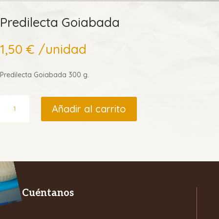
Predilecta Goiabada
1,50
€
/unidad
Predilecta Goiabada 300 g.
Predilecta
Añadir al carrito
Goiabada
cantidad
Cuéntanos