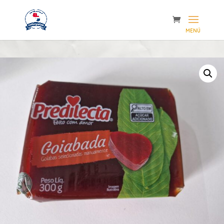
Inicio
/
Importaciones
/
Mate
/ Predilecta Goiabada